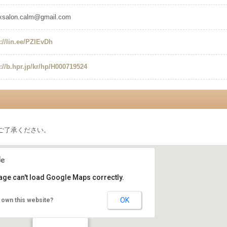
axsalon.calm@gmail.com
p://lin.ee/PZIEvDh
p://b.hpr.jp/kr/hp/H000719524
ご了承ください。
age can't load Google Maps correctly.
OK
 own this website?