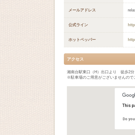
メールアドレス
rel
公式ライン
htt
ホットペッパー
htt
アクセス
湘南台駅東口（H）出口より 徒歩2分
※駐車場のご用意がございませんので
This p
Do you